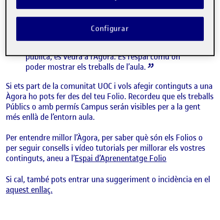
els continguts que els i les estudiants publiquen
als seus espais personals, anomenats Folios. Si
els i les companyes publiquen una activitat,
Configurar
l’associen a una activitat de l’aula i li donen
permís per ser vist a l’aula, campus o visió
pública, es veurà a l’Àgora. És l’espai comú on
poder mostrar els treballs de l’aula.
Si ets part de la comunitat UOC i vols afegir continguts a una
Àgora ho pots fer des del teu Folio. Recordeu que els treballs
Públics o amb permís Campus serán visibles per a la gent
més enllà de l’entorn aula.
Per entendre millor l’Àgora, per saber què són els Folios o
per seguir consells i vídeo tutorials per millorar els vostres
continguts, aneu a l’
Espai d’Aprenentatge Folio
Si cal, també pots entrar una suggeriment o incidència en el
aquest enllaç.