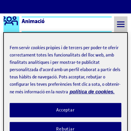
Logo Ágora
Animació
Saltar al contingut
Fem servir
cookies
pròpies i de tercers per poder-te oferir
correctament totes les funcionalitats del lloc web, amb
Semestre 20222 - Aula 1
Què és una Àgora?
finalitats analítiques i per mostrar-te publicitat
personalitzada d'acord amb un perfil elaborat a partir dels
Què és una Àgora?
teus hàbits de navegació. Pots acceptar, rebutjar o
configurar les teves preferències fent clic a sota, o obtenir-
Visibilitat:
Data de publicació
8 setembre, 2021 3:32 pm
Públic
-
17 Set. 2019
ne més informació en la nostra
política de cookies.
Hola! :D Aquesta pàgina de presentació s’ha generat
Acceptar
automàticament.
Una Àgora pertany a una aula de la UOC i recull
Rebutjar