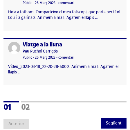
Visibilitat:
Data de publicació
el Animem a mà I: Agafem el lapis
Públic
-
26 Març 2023
-
comentari
Hola a tothom. Comparteixo el meu foliscopi, que porta per títol
L’ou i la gallina 2. Animem a mà I: Agafem el llapis …
Viatge a la lluna
Publicat per
Publicat per
Pau Puchol Garrigós
Visibilitat:
Data de publicació
el Viatge a la lluna
Públic
-
26 Març 2023
-
comentari
Video_2023-03-18_22-20-28-600 2. Animem a mà I: Agafem el
llapis …
Pàgina
Pàgina
01
02
Següent
Anterior