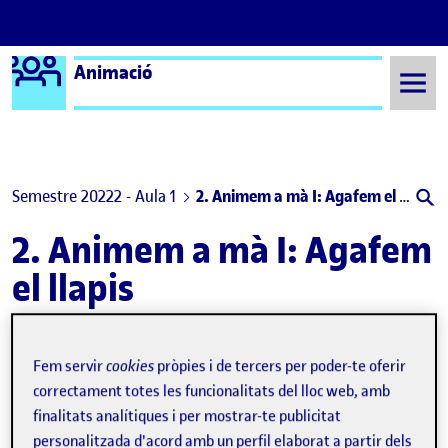
Logo Ágora
Animació
Saltar al contingut
Semestre 20222 - Aula 1
2. Animem a mà I: Agafem el llapis
2. Animem a mà I: Agafem
el llapis
PAC2: ANIMACIÓ – Animem a mà I: Agafem el llapis. Foliscopi «Flor de primavera»
Publicat per
Fem servir
cookies
pròpies i de tercers per poder-te oferir
Publicat per
Silvia Garcia Puerta
correctament totes les funcionalitats del lloc web, amb
Visibilitat:
Data de publicació
5 abril, 2023 8:02 pm
el PAC2: ANIMACIÓ – Animem a mà I: Ag
Públic
-
3 Abr. 2023
-
comentari
finalitats analítiques i per mostrar-te publicitat
Foliscopi de la PAC 2 2. Animem a mà I: Agafem el llapis …
personalitzada d'acord amb un perfil elaborat a partir dels