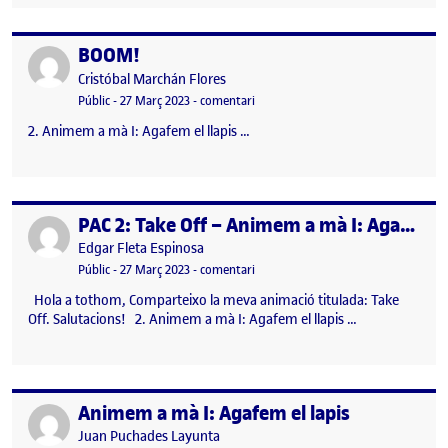
BOOM!
Publicat per
Publicat per
Cristóbal Marchán Flores
Visibilitat:
Data de publicació
27 març, 2023 6:24 pm
el BOOM!
Públic
-
27 Març 2023
-
comentari
2. Animem a mà I: Agafem el llapis …
PAC 2: Take Off – Animem a mà I: Agafem el llapis
Publicat per
Publicat per
Edgar Fleta Espinosa
Visibilitat:
Data de publicació
el PAC 2: Take Off – Animem a mà I: 
Públic
-
27 Març 2023
-
comentari
Hola a tothom, Comparteixo la meva animació titulada: Take
Off. Salutacions! 2. Animem a mà I: Agafem el llapis …
Animem a mà I: Agafem el lapis
Publicat per
Publicat per
Juan Puchades Layunta