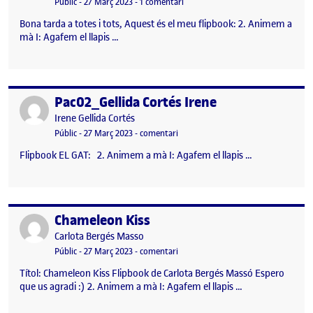
Visibilitat:
Data de publicació
a Calcifer: El dimoni del foc [Repte
Públic
-
27 Març 2023
-
1 comentari
Bona tarda a totes i tots, Aquest és el meu flipbook: 2. Animem a
mà I: Agafem el llapis …
Pac02_Gellida Cortés Irene
Publicat per
Publicat per
Irene Gellida Cortés
Visibilitat:
Data de publicació
el Pac02_Gellida Cortés Irene
Públic
-
27 Març 2023
-
comentari
Flipbook EL GAT: 2. Animem a mà I: Agafem el llapis …
Chameleon Kiss
Publicat per
Publicat per
Carlota Bergés Masso
Visibilitat:
Data de publicació
el Chameleon Kiss
Públic
-
27 Març 2023
-
comentari
Títol: Chameleon Kiss Flipbook de Carlota Bergés Massó Espero
que us agradi :) 2. Animem a mà I: Agafem el llapis …