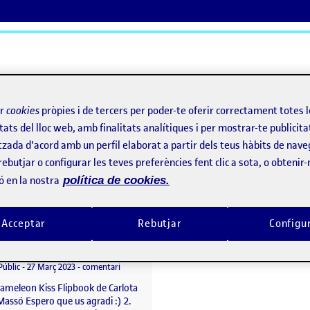
ActiFolios
Aj
ir
cookies
pròpies i de tercers per poder-te oferir correctament totes 
tats del lloc web, amb finalitats analítiques i per mostrar-te publicita
tzada d'acord amb un perfil elaborat a partir dels teus hàbits de nave
rebutjar o configurar les teves preferències fent clic a sota, o obtenir
ó en la nostra
política de cookies.
Acceptar
Rebutjar
Configu
Chameleon Kiss
per
Publicat per
Carlota Bergés Masso
rie documental «Instantània»
Visibilitat:
Data de publicació
el Chameleon Kiss
Públic
-
27 Març 2023
-
comentari
hameleon Kiss Flipbook de Carlota
Massó Espero que us agradi :) 2.