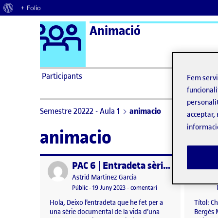
Quant al WordPress
+ Folio
Logo Ágora
Animació
Saltar al contingut
Participants
Fem serv
funcionali
personali
Semestre 20222 - Aula 1
animacio
acceptar, 
informaci
animacio
PAC 6 | Entradeta sèrie documental «Instantània»
Publicat per
Publicat 
Publicat per
Astrid Martinez Garcia
Visibilitat:
Data de publicació
el PAC 6 | Entradeta sè
Públic
-
19 Juny 2023
-
comentari
Hola, Deixo l’entradeta que he fet per a
Títol: C
una sèrie documental de la vida d’una
Bergés 