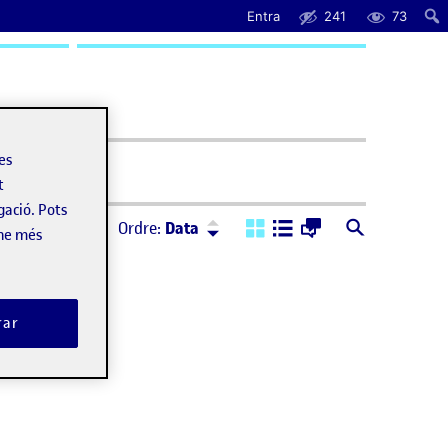
Entra
241
73
uda
les
t
gació. Pots
Ordre:
Descendent
Ordre:
Data
-ne més
rar