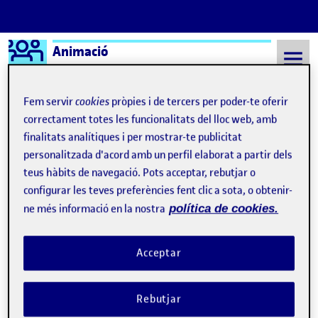
Logo Ágora
Animació
Saltar al contingut
Fem servir
cookies
pròpies i de tercers per poder-te oferir
correctament totes les funcionalitats del lloc web, amb
finalitats analítiques i per mostrar-te publicitat
Semestre 20222 - Aula 1
After Effects
personalitzada d'acord amb un perfil elaborat a partir dels
After Effects
teus hàbits de navegació. Pots acceptar, rebutjar o
configurar les teves preferències fent clic a sota, o obtenir-
ne més informació en la nostra
política de cookies.
PAC 6 | Entradeta sèrie documental «Instantània»
Publicat per
Publicat per
Astrid Martinez Garcia
Visibilitat:
Data de publicació
el PAC 6 | Entradeta sèrie documenta
Públic
-
19 Juny 2023
-
comentari
Acceptar
Hola, Deixo l’entradeta que he fet per a una sèrie documental de
la vida d’una fotògrafa d’animals que viatja per tot el món.
Rebutjar
Moltes gràcies per la vostra atenció i bon estiu! Astrid Martínez,
6. Creem un producte: parallax 2,5D …