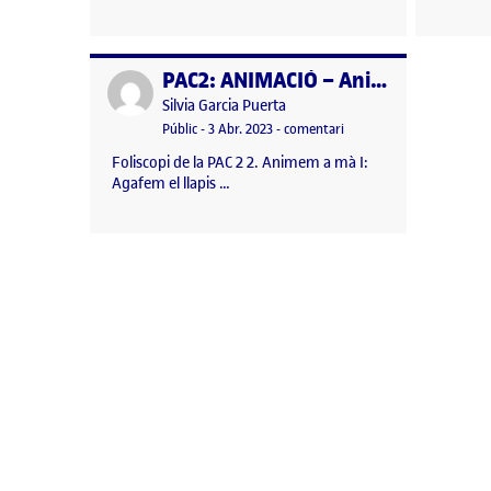
PAC2: ANIMACIÓ – Animem a mà I: Agafem el llapis. Foliscopi «Flor de primavera»
Publicat per
Publicat per
Silvia Garcia Puerta
Visibilitat:
Data de publicació
5 abril, 2023 8:02 pm
el PAC2: ANIMACIÓ – Anim
Públic
-
3 Abr. 2023
-
comentari
Foliscopi de la PAC 2 2. Animem a mà I:
Agafem el llapis …