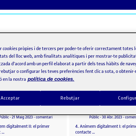
ActiFolios
Aj
ir
cookies
pròpies i de tercers per poder-te oferir correctament totes 
tats del lloc web, amb finalitats analítiques i per mostrar-te publicita
tzada d'acord amb un perfil elaborat a partir dels teus hàbits de nave
rebutjar o configurar les teves preferències fent clic a sota, o obtenir
ó en la nostra
política de cookies.
Acceptar
Rebutjar
Configu
PAC 5 – Animació Animem digitalment II: el primer encàrrec
per
Publicat per
Publicat per
Publicat per
Silvia Garcia Puerta
Silvia Garcia Puerta
: parallax 2,5D
Visibilitat:
Data de publicació
el PAC 5 – Animació Animem digitalment II: el prim
Visibilitat:
Data de publicació
Públic
-
21 Maig 2023
-
comentari
Públic
-
30 Abr. 2023
-
comen
m digitalment II: el primer
4. Animem digitalment I: el prim
c …
contacte …