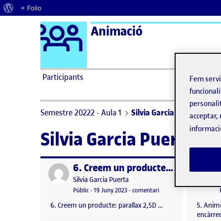
Quant al WordPress
+ Folio
Logo Ágora
Animació
Saltar al contingut
Participants
Fem serv
funcionali
personali
Semestre 20222 - Aula 1
Silvia Garcia Puerta
acceptar, 
informaci
Silvia Garcia Puerta
6. Creem un producte: parallax 2,5D
Publicat per
Publicat 
Publicat per
Silvia Garcia Puerta
Visibilitat:
Data de publicació
el 6. Creem un producte
Públic
-
19 Juny 2023
-
comentari
6. Creem un producte: parallax 2,5D …
5. Anime
encàrre