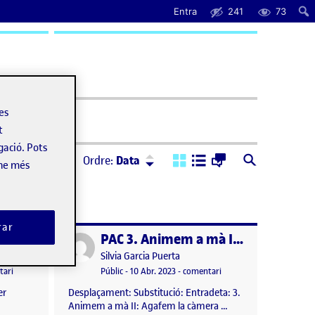
Entra
241
73
uda
les
t
gació. Pots
Ordre:
Descendent
Ordre:
Data
-ne més
rar
PAC 4 Animació: Animem digitalment I: el primer contacte
PAC 3. Animem a mà II: Agafem la càmera
Publicat per
Publicat per
Silvia Garcia Puerta
er encàrrec
el PAC 4 Animació: Animem digitalment I: el primer contacte
Visibilitat:
Data de publicació
10 abril, 2023 11:16 pm
el PAC 3. Animem a mà II
tari
Públic
-
10 Abr. 2023
-
comentari
er
Desplaçament: Substitució: Entradeta: 3.
Animem a mà II: Agafem la càmera …