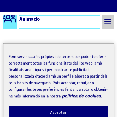
Logo Ágora
Animació
Saltar al contingut
Semestre 20222 - Aula 1
Maria Baguer Colomer
Fem servir
cookies
pròpies i de tercers per poder-te oferir
Maria Baguer Colomer
correctament totes les funcionalitats del lloc web, amb
finalitats analítiques i per mostrar-te publicitat
personalitzada d'acord amb un perfil elaborat a partir dels
6. Creem un producte Parallax · Opening de NASHORN
Publicat per
teus hàbits de navegació. Pots acceptar, rebutjar o
Publicat per
Maria Baguer Colomer
configurar les teves preferències fent clic a sota, o obtenir-
Visibilitat:
Data de publicació
el 6. Creem un producte Parallax ·
Públic
-
19 Juny 2023
-
comentari
ne més informació en la nostra
política de cookies.
Bona tarda a totes i a tots! Adjunto l’opening que he elaborat per
una sèrie de ficció anomenada Nashorn. Espero que us agradi. 6.
Creem un producte: parallax 2,5D …
Acceptar