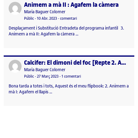
Animem a mà II : Agafem la càmera
Publicat per
Publicat per
Maria Baguer Colomer
Visibilitat:
Data de publicació
el Animem a mà II : Agafem la càmer
Públic
-
10 Abr. 2023
-
comentari
Desplaçament i Substitució Entradeta del programa infantil 3.
Animem a mà II: Agafem la càmera …
Calcifer: El dimoni del foc [Repte 2. Animació]
Publicat per
Publicat per
Maria Baguer Colomer
Visibilitat:
Data de publicació
a Calcifer: El dimoni del foc [Repte
Públic
-
27 Març 2023
-
1 comentari
Bona tarda a totes i tots, Aquest és el meu flipbook: 2. Animem a
mà I: Agafem el llapis …