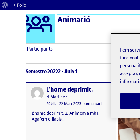
Quant al WordPress
+ Folio
Logo Ágora
Animació
Saltar al contingut
Participants
Fem serv
funcionali
personali
Semestre 20222 - Aula 1
acceptar, 
informaci
L’home deprimit.
Publicat per
Publicat 
Publicat per
N Martínez
Visibilitat:
Data de publicació
el L’home deprimit.
Públic
-
22 Març 2023
-
comentari
L’home deprimit. 2. Animem a mà I:
Agafem el llapis …