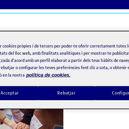
ActiFolios
Aj
ir
cookies
pròpies i de tercers per poder-te oferir correctament totes 
tats del lloc web, amb finalitats analítiques i per mostrar-te publicita
tzada d'acord amb un perfil elaborat a partir dels teus hàbits de nave
rebutjar o configurar les teves preferències fent clic a sota, o obtenir
ó en la nostra
política de cookies.
Benvinguts i benvingudes!
per
Publicat per
Folio
Acceptar
Rebutjar
Configu
Visibilitat:
Data de publicació
15 setembre, 2022 3:08 pm
Públic
-
8 Set. 2021