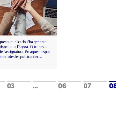
uesta publicació s’ha generat
icament a l’Àgora. Et trobes a
de l’assignatura. En aquest espai
liran totes les publicacions…
a
Pàgina
Pàgina
Pàgina
Pà
03
…
06
07
0