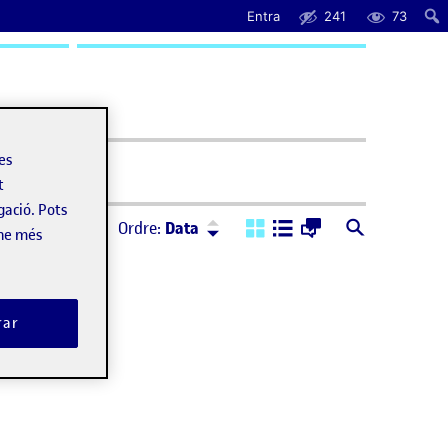
Entra
241
73
uda
les
t
gació. Pots
Ordre:
Descendent
Ordre:
Data
-ne més
rar