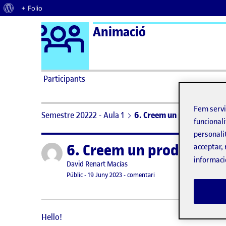
Quant al WordPress
+ Folio
Logo Ágora
Animació
Saltar al contingut
Participants
Fem serv
Semestre 20222 - Aula 1
6. Creem un producte: Par
funcionali
personali
6. Creem un producte: P
acceptar, 
Publicat per
informaci
Publicat per
David Renart Macías
Visibilitat:
Data de publicació
el 6. Creem un producte: P
Públic
-
19 Juny 2023
-
comentari
Hello!