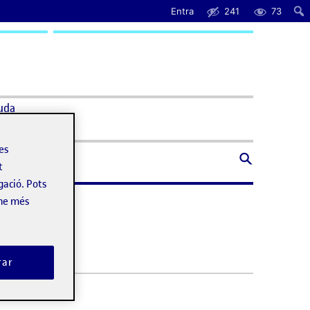
Entra
241
73
uda
les
t
gació. Pots
-ne més
rar