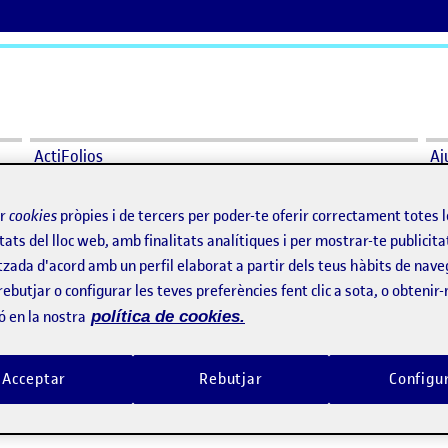
ActiFolios
Aj
ir
cookies
pròpies i de tercers per poder-te oferir correctament totes 
allax 2,5D
tats del lloc web, amb finalitats analítiques i per mostrar-te publicita
tzada d'acord amb un perfil elaborat a partir dels teus hàbits de nave
arallax 2,5D
rebutjar o configurar les teves preferències fent clic a sota, o obtenir
ó en la nostra
política de cookies.
arallax 2,5D
Acceptar
Rebutjar
Configu