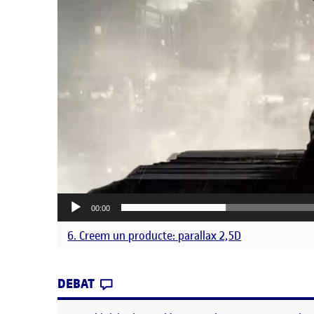
00:00
6. Creem un producte: parallax 2,5D
CONTRIBUTION
0
EL 6. CREEM UN PRODUCTE: PARAL
DEBAT