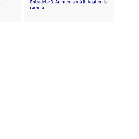
 …
Entradeta: 3. Animem a mà II: Agafem la
càmera …