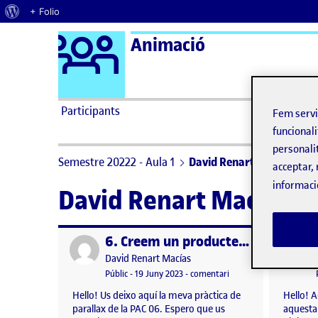
Quant al WordPress
+ Folio
Logo Ágora
Animació
Saltar al contingut
Participants
Fem serv
funcionali
personali
Semestre 20222 - Aula 1
David Renart Macías
acceptar, 
informaci
David Renart Macías
6. Creem un producte: Parallax 2,5D
Publicat per
Publicat 
Publicat per
David Renart Macías
Visibilitat:
Data de publicació
el 6. Creem un producte
Públic
-
19 Juny 2023
-
comentari
Hello! Us deixo aquí la meva pràctica de
Hello! A
parallax de la PAC 06. Espero que us
aquesta