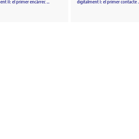
ent II: el primer encàrrec …
digitalment I: el primer contacte
à: Agafem el llapis