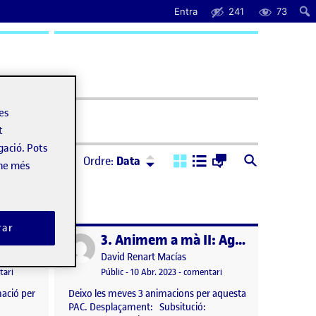
Entra
241
73
uda
les
t
gació. Pots
Ordre:
Descendent
Ordre:
Data
-ne més
rar
4. Animem digitalment I: El primer contacte
3. Animem a mà II: Agafem la càmera
Publicat per
Publicat per
David Renart Macías
el 4. Animem digitalment I: El primer contacte
Visibilitat:
Data de publicació
el 3. Animem a mà II: Ag
tari
Públic
-
10 Abr. 2023
-
comentari
mació per
Deixo les meves 3 animacions per aquesta
PAC. Desplaçament: Subsitució: