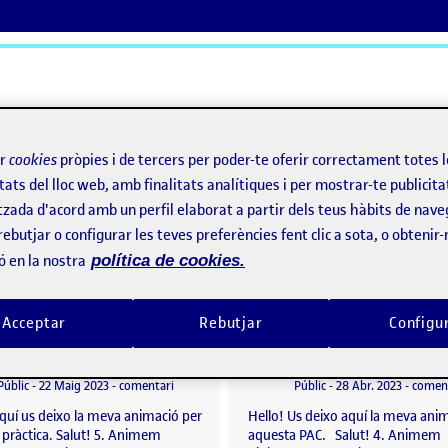
ActiFolios
Aj
ir
cookies
pròpies i de tercers per poder-te oferir correctament totes 
tats del lloc web, amb finalitats analítiques i per mostrar-te publicita
tzada d'acord amb un perfil elaborat a partir dels teus hàbits de nave
rebutjar o configurar les teves preferències fent clic a sota, o obtenir
ó en la nostra
política de cookies.
Acceptar
Rebutjar
Configu
5. Animem digitalment II: el primer encàrrec
per
Publicat per
Publicat per
Publicat per
David Renart Macías
David Renart Macías
: Parallax 2,5D
Visibilitat:
Data de publicació
el 5. Animem digitalment II: el primer encàrrec
Visibilitat:
Data de publicació
Públic
-
22 Maig 2023
-
comentari
Públic
-
28 Abr. 2023
-
comen
quí us deixo la meva animació per
Hello! Us deixo aquí la meva ani
 pràctica. Salut! 5. Animem
aquesta PAC. Salut! 4. Animem