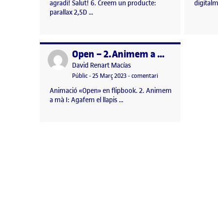
agradi! Salut! 6. Creem un producte:
digitalm
parallax 2,5D …
Open – 2.Animem a mà: Agafem el llapis
Publicat per
Publicat per
David Renart Macías
Visibilitat:
Data de publicació
el Open – 2.Animem a m
Públic
-
25 Març 2023
-
comentari
Animació «Open» en flipbook. 2. Animem
a mà I: Agafem el llapis …