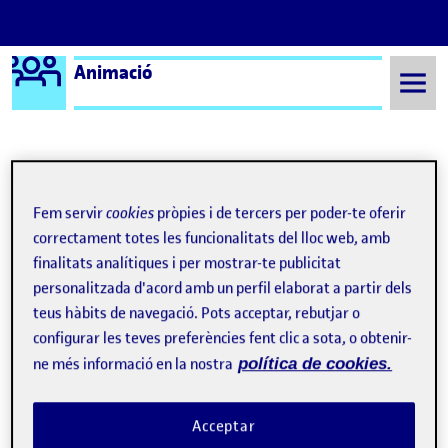
Logo Ágora
Animació
Saltar al contingut
Semestre 20222 - Aula 1
PAC 6
Fem servir
cookies
pròpies i de tercers per poder-te oferir
Navegació d'entrades
correctament totes les funcionalitats del lloc web, amb
: PAC 6 | Entradeta sèrie documental «Instantània
: 6. 
Anterior
Següent
finalitats analítiques i per mostrar-te publicitat
personalitzada d'acord amb un perfil elaborat a partir dels
PAC 6
Publicat per
teus hàbits de navegació. Pots acceptar, rebutjar o
Publicat per
Fran Rosal Mohedano
configurar les teves preferències fent clic a sota, o obtenir-
Visibilitat:
Data de publicació
19 juny, 2023 11:18 pm
el PAC 6
Públic
-
19 Juny 2023
-
comentari
ne més informació en la nostra
política de cookies.
Acceptar