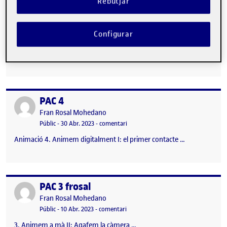
Rebutjar
PAC 5
Publicat per
Publicat per
Fran Rosal Mohedano
Configurar
Visibilitat:
Data de publicació
el PAC 5
Públic
-
22 Maig 2023
-
comentari
5. Animem digitalment II: el primer encàrrec …
PAC 4
Publicat per
Publicat per
Fran Rosal Mohedano
Visibilitat:
Data de publicació
30 abril, 2023 9:52 pm
el PAC 4
Públic
-
30 Abr. 2023
-
comentari
Animació 4. Animem digitalment I: el primer contacte …
PAC 3 frosal
Publicat per
Publicat per
Fran Rosal Mohedano
Visibilitat:
Data de publicació
el PAC 3 frosal
Públic
-
10 Abr. 2023
-
comentari
3. Animem a mà II: Agafem la càmera …