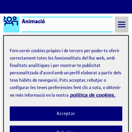
Logo Ágora
Animació
Saltar al contingut
Fem servir
cookies
pròpies i de tercers per poder-te oferir
Semestre 20222 - Aula 1
Fran Rosal Mohedano
correctament totes les funcionalitats del lloc web, amb
finalitats analítiques i per mostrar-te publicitat
Fran Rosal Mohedano
personalitzada d'acord amb un perfil elaborat a partir dels
teus hàbits de navegació. Pots acceptar, rebutjar o
configurar les teves preferències fent clic a sota, o obtenir-
PAC 6
Publicat per
ne més informació en la nostra
política de cookies.
Publicat per
Fran Rosal Mohedano
Visibilitat:
Data de publicació
19 juny, 2023 11:18 pm
el PAC 6
Públic
-
19 Juny 2023
-
comentari
…
Acceptar