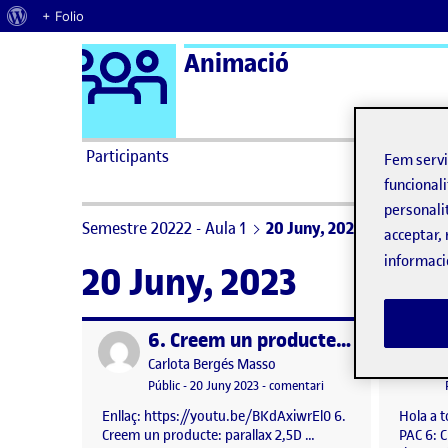
Quant al WordPress
+ Folio
Logo Ágora
Animació
Saltar al contingut
Participants
Fem serv
funcionali
personali
Semestre 20222 - Aula 1
20 Juny, 2023
acceptar, 
informaci
20 Juny, 2023
6. Creem un producte: parallax 2,5D
Publicat per
Publicat 
Publicat per
Carlota Bergés Masso
Visibilitat:
Data de publicació
el 6. Creem un producte
Públic
-
20 Juny 2023
-
comentari
Enllaç: https://youtu.be/BKdAxiwrEl0 6.
Hola a t
Creem un producte: parallax 2,5D …
PAC 6: 