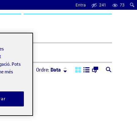
Entra
241
73
uda
les
t
gació. Pots
Ordre:
Descendent
Ordre:
Data
-ne més
rar