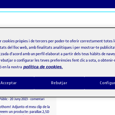
ActiFolios
Aj
ir
cookies
pròpies i de tercers per poder-te oferir correctament totes 
tats del lloc web, amb finalitats analítiques i per mostrar-te publicita
tzada d'acord amb un perfil elaborat a partir dels teus hàbits de nave
rebutjar o configurar les teves preferències fent clic a sota, o obtenir
ó en la nostra
política de cookies.
Acceptar
Rebutjar
Configu
PAC 6: Creem un producte: parallax 2,5D
per
Publicat per
Edgar Fleta Espinosa
: parallax 2,5D
Visibilitat:
Data de publicació
20 juny, 2023 10:35 pm
el PAC 6: Creem un producte: parallax 2,5D
Públic
-
20 Juny 2023
-
comentari
othom! Adjunto el meu clip de la
Creem un producte: parallax 2,5D