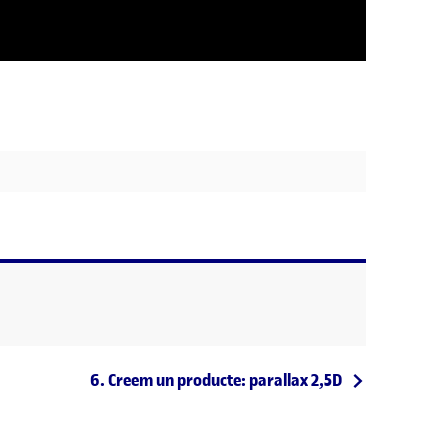
Entrada següent
6. Creem un producte: parallax 2,5D