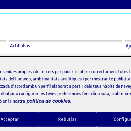
ActiFolios
Aj
 parallax 2,5D
ir
cookies
pròpies i de tercers per poder-te oferir correctament totes 
tats del lloc web, amb finalitats analítiques i per mostrar-te publicita
e: parallax 2,5D
tzada d'acord amb un perfil elaborat a partir dels teus hàbits de nave
rebutjar o configurar les teves preferències fent clic a sota, o obtenir
ó en la nostra
política de cookies.
e: parallax 2,5D
Acceptar
Rebutjar
Configu