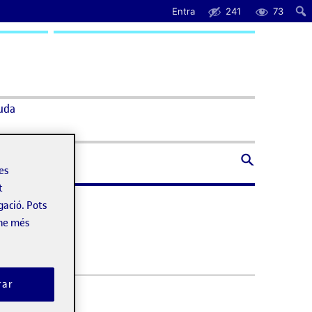
Entra
241
73
uda
les
t
gació. Pots
-ne més
rar