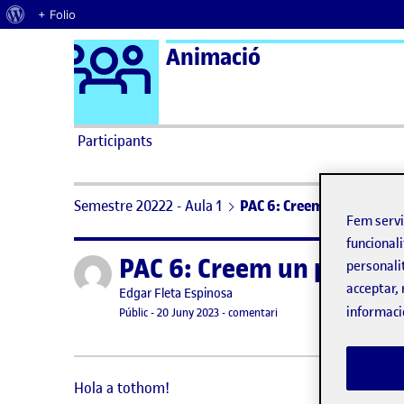
Quant al WordPress
+ Folio
Logo Ágora
Animació
Saltar al contingut
Participants
Semestre 20222 - Aula 1
PAC 6: Creem un producte:
Fem serv
funcionali
PAC 6: Creem un product
Publicat per
personali
acceptar, 
Publicat per
Edgar Fleta Espinosa
informaci
Visibilitat:
Data de publicació
20 juny, 2023 10:35 pm
el PAC 6: Creem un product
Públic
-
20 Juny 2023
-
comentari
Hola a tothom!