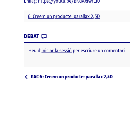
Enllaç: https://youtu.be/BKdAxiwrEl0
6. Creem un producte: parallax 2,5D
CONTRIBUTION
0
EL 6. CREEM UN PRODUCTE: PARAL
DEBAT
Heu d'
iniciar la sessió
per escriure un comentari.
Navegació d'entrades
Entrada anterior
PAC 6: Creem un producte: parallax 2,5D