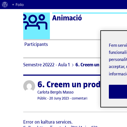
Quant al WordPress
+ Folio
Logo Ágora
Animació
Saltar al contingut
Participants
Fem serv
funcionali
personali
Semestre 20222 - Aula 1
6. Creem un producte: par
acceptar, 
informaci
6. Creem un producte: p
Publicat per
Publicat per
Carlota Bergés Masso
Visibilitat:
Data de publicació
el 6. Creem un producte: p
Públic
-
20 Juny 2023
-
comentari
Error on kaltura services.