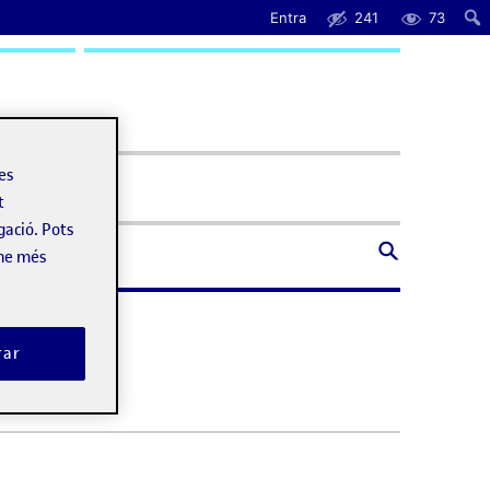
Entra
241
73
uda
les
t
gació. Pots
-ne més
rar