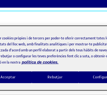
ActiFolios
Aj
ir
cookies
pròpies i de tercers per poder-te oferir correctament totes 
tats del lloc web, amb finalitats analítiques i per mostrar-te publicita
tzada d'acord amb un perfil elaborat a partir dels teus hàbits de nave
allax 2,5D
rebutjar o configurar les teves preferències fent clic a sota, o obtenir
ó en la nostra
política de cookies.
arallax 2,5D
Acceptar
Rebutjar
Configu
arallax 2,5D